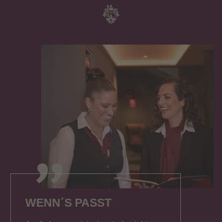
WENN´S PASST