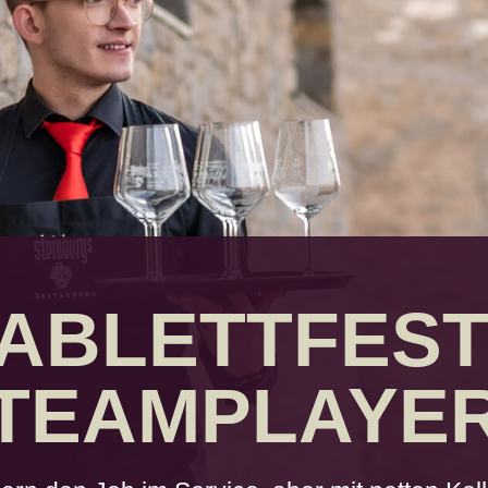
ABLETT­FES
TEAM­PLAYE