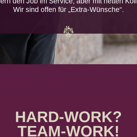
gern den Job im Service, aber mit netten Koll
Wir sind offen für „Extra-Wünsche“.
HARD-WORK?
TEAM-WORK!