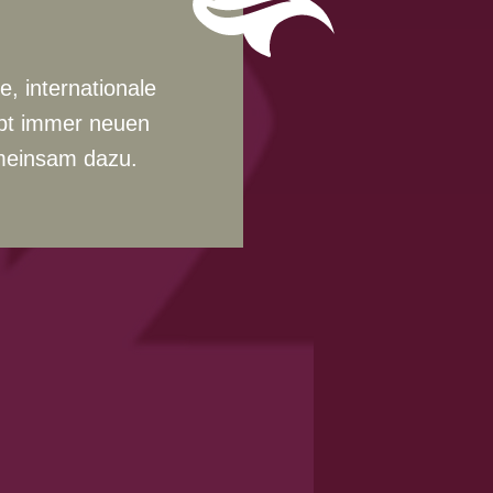
, internationale
ibt immer neuen
emeinsam dazu.