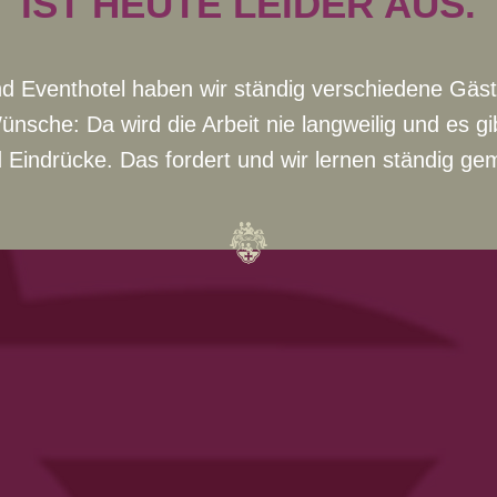
IST HEUTE LEIDER AUS.
d Eventhotel haben wir ständig verschiedene Gäste
ünsche: Da wird die Arbeit nie langweilig und es g
 Eindrücke. Das fordert und wir lernen ständig g