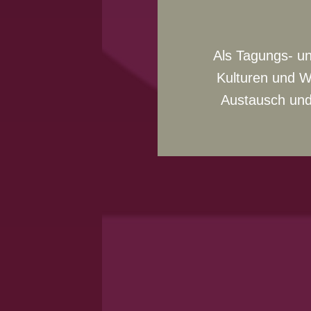
Als Tagungs- un
Kulturen und W
Austausch und